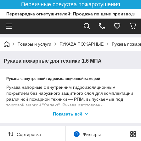
Первичные средства пожаротушения
Перезарядка огнетушителей; Продажа по цене производит
Товары и услуги
РУКАВА ПОЖАРНЫЕ
Рукава пожар
Рукава пожарные для техники 1,6 МПА
Рукава с внутренней гидроизоляционной камерой
Рукава напорные с внутренним гидроизоляционным
покрытием без наружного защитного слоя для комплектации
различной пожарной техники — РПМ, выпускаемые под
торговой маркой "Селект". Рукава изготовлены
по современной технологии с использованием качественных
Показать всё
компонентов, придающих необходимые технические
характеристики, и рассчитаны на рабочее давление 1,6 МПа.
Рукава "Селект" выпускаются с камерой изготовлена
Сортировка
0
Фильтры
из севеленов. И обладают повышенными потребительскими