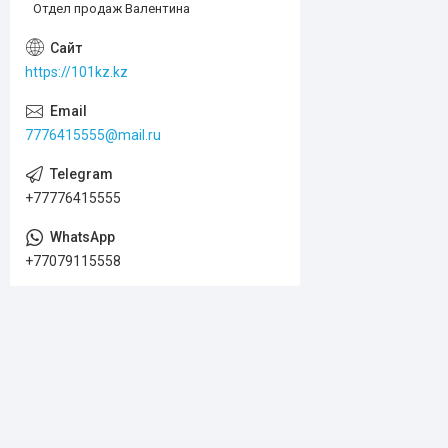
Отдел продаж Валентина
https://101kz.kz
7776415555@mail.ru
+77776415555
+77079115558