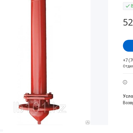
52
+7 (
Отде
воз