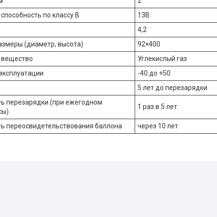
м
2
способность по классу В
13B
4,2
азмеры (диаметр, высота)
92×400
 вещество
Углекислый газ
эксплуатации
-40 до +50
5 лет до перезарядки
ь перезарядки (при ежегодном
1 раз в 5 лет
сы)
ь переосвидетельствования баллона
через 10 лет