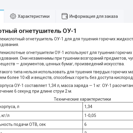
Характеристики
Информация для заказа
отный огнетушитель ОУ-1
лекислотный огнетушитель ОУ-1 для для тушения горючих жидкост
удования.
лекислотные огнетушители ОУ-1 используют для тушения горючих 
удования. Они незаменимы при тушении возгораний предметов, ч
еществ — документов, ценных бумаг, произведений искусства.
такого типа нельзя использовать для тушения твердых горючих м
ем более 10 кВ и веществ, способных гореть без доступа кислород
рпуса ОУ-1 составляет 1,34 л, масса заряда — 1 кг. ОУ-1 рассчита
ечение 6 секунд при длине струи 2 м.
Технические характеристики
орпуса, л
1,34
 кг/л
1-0,05
ность подачи ОТВ, сек
6