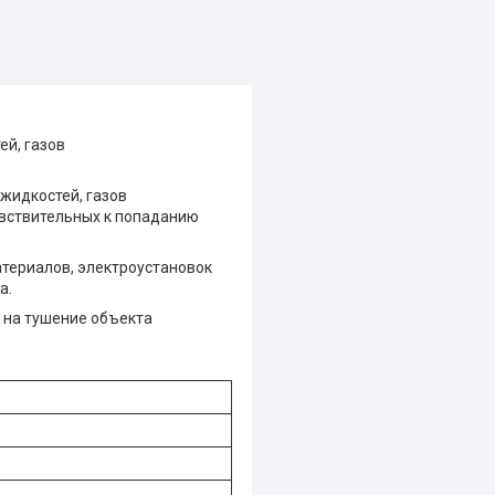
ей, газов
жидкостей, газов
увствительных к попаданию
атериалов, электроустановок
а.
н на тушение объекта