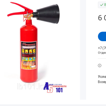
6 
+7 (
Отде
воз