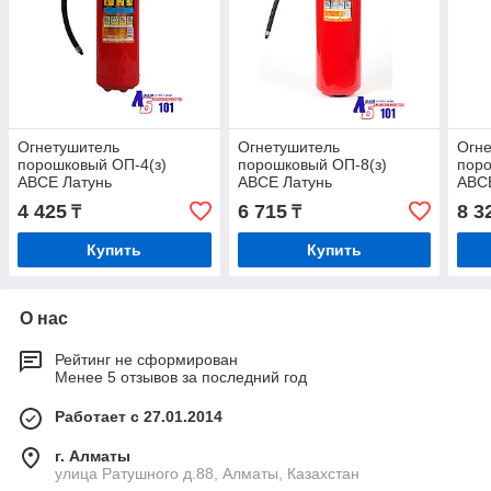
Огнетушитель
Огнетушитель
Огн
порошковый ОП-4(з)
порошковый ОП-8(з)
поро
АВСЕ Латунь
АВСЕ Латунь
АВС
4 425
6 715
8 3
₸
₸
Купить
Купить
О нас
Рейтинг не сформирован
Менее 5 отзывов за последний год
Работает с 27.01.2014
г. Алматы
улица Ратушного д.88, Алматы, Казахстан