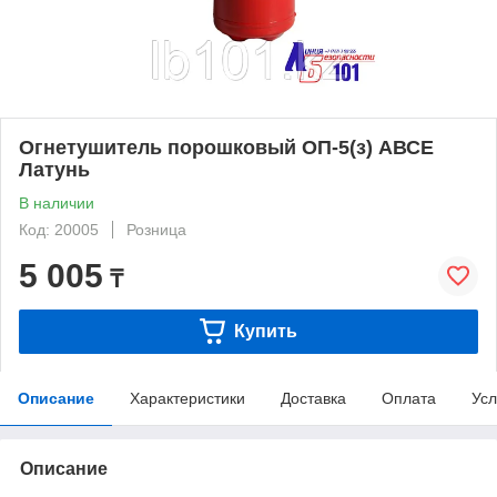
Огнетушитель порошковый ОП-5(з) АВСЕ
Латунь
В наличии
Код: 20005
Розница
5 005
₸
Купить
Описание
Характеристики
Доставка
Оплата
Усл
Описание