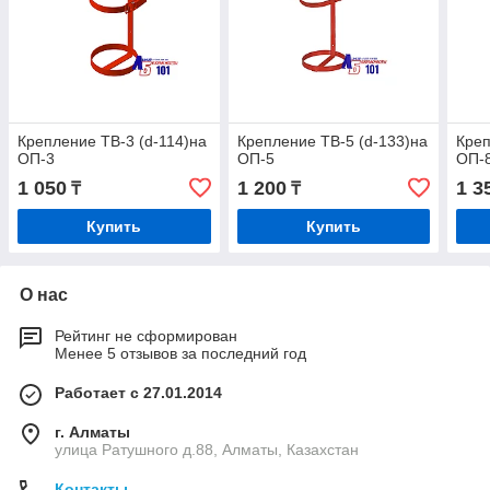
Крепление ТВ-3 (d-114)на
Крепление ТВ-5 (d-133)на
Креп
ОП-3
ОП-5
ОП-
1 050
1 200
1 3
₸
₸
Купить
Купить
О нас
Рейтинг не сформирован
Менее 5 отзывов за последний год
Работает с 27.01.2014
г. Алматы
улица Ратушного д.88, Алматы, Казахстан
Контакты