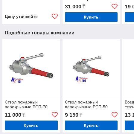
(1,6МПа)
31 000
19 
₸
Цену уточняйте
Купить
Подобные товары компании
Ствол пожарный
Ствол пожарный
Воз
перекрывные РСП-70
перекрывные РСП-50
ство
11 000
9 150
13 
₸
₸
Купить
Купить