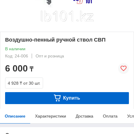
Воздушно-пенный ручной ствол СВП
В наличии
Код: 24-006
Опт и розница
6 000
₸
4 928 ₸
от 30 шт.
Купить
Описание
Характеристики
Доставка
Оплата
Усл