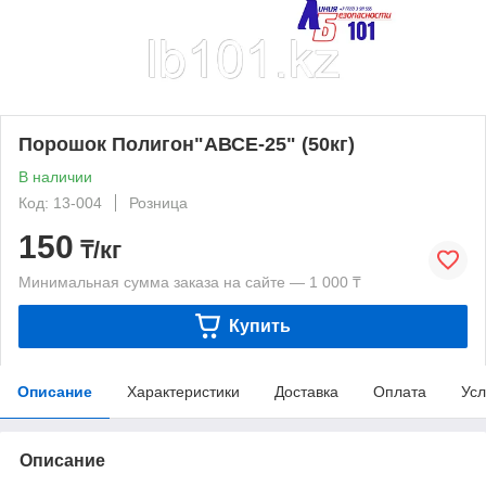
Порошок Полигон"AВСЕ-25" (50кг)
В наличии
Код: 13-004
Розница
150
₸/кг
Минимальная сумма заказа на сайте — 1 000 ₸
Купить
Описание
Характеристики
Доставка
Оплата
Усл
Описание