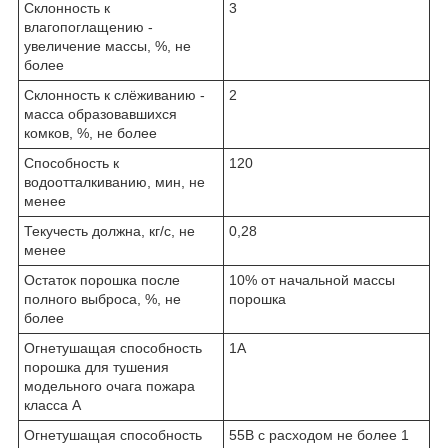
Склонность к
3
влагопоглащению -
увеличение массы, %, не
более
Склонность к слёживанию -
2
масса образовавшихся
комков, %, не более
Способность к
120
водоотталкиванию, мин, не
менее
Текучесть должна, кг/с, не
0,28
менее
Остаток порошка после
10% от начальной массы
полного выброса, %, не
порошка
более
Огнетушащая способность
1А
порошка для тушения
модельного очага пожара
класса А
Огнетушащая способность
55В с расходом не более 1