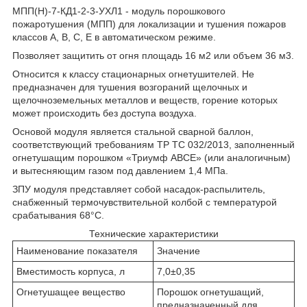
МПП(Н)-7-КД1-2-3-УХЛ1 - модуль порошкового
пожаротушения (МПП) для локализации и тушения пожаров
классов А, В, С, Е в автоматическом режиме.
Позволяет защитить от огня площадь 16 м
2
или объем 36 м
3
.
Относится к классу стационарных огнетушителей. Не
предназначен для тушения возгораний щелочных и
щелочноземельных металлов и веществ, горение которых
может происходить без доступа воздуха.
Основой модуля является стальной сварной баллон,
соответствующий требованиям ТР ТС 032/2013, заполненный
огнетушащим порошком «Триумф АВСЕ» (или аналогичным)
и вытесняющим газом под давлением 1,4 МПа.
ЗПУ модуля представляет собой насадок-распылитель,
снабженный термочувствительной колбой с температурой
срабатывания 68°С.
Технические характеристики
Наименование показателя
Значение
Вместимость корпуса, л
7,0±0,35
Огнетушащее вещество
Порошок огнетушащий,
предназначенный для