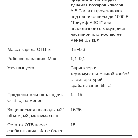
тушения пожаров классов
А,В,С и электроустановок
под напряжением до 1000 В
"Триумф АВСЕ" или
аналогичного с кажущейся
насыпной плотностью не
менее 0,7 кг/л
Масса заряда ОТВ, кг
8,5±0,3
Рабочее давление, Мпа
1,4±0,1
Узел выпуска
Спринклер с
термочувствительной колбой
с температурой
срабатывания 68°С
Продолжительность подачи
1…15
ОТВ, с, не менее
Защищаемая площадь, м
2
/
16/36
объем, м
3
, максимально
Остаток ОТВ после
15
срабатывания, %, не более