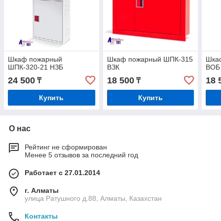
Шкаф пожарный
Шкаф пожарный ШПК-315
Шка
ШПК-320-21 НЗБ
ВЗК
ВОБ
24 500
18 500
18 
₸
₸
Купить
Купить
О нас
Рейтинг не сформирован
Менее 5 отзывов за последний год
Работает с 27.01.2014
г. Алматы
улица Ратушного д.88, Алматы, Казахстан
Контакты