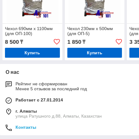
Чехол 690мм х 1100мм
Чехол 230мм х 500мм
Чех
(для ОП-100)
(для ОП-5)
(для
8 500
1 850
3 3
₸
₸
Купить
Купить
О нас
Рейтинг не сформирован
Менее 5 отзывов за последний год
Работает с 27.01.2014
г. Алматы
улица Ратушного д.88, Алматы, Казахстан
Контакты