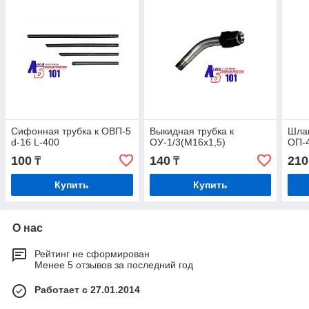
Сифонная трубка к ОВП-5
Выкидная трубка к
Шлан
d-16 L-400
ОУ-1/3(М16х1,5)
ОП-4
100
140
210
₸
₸
Купить
Купить
О нас
Рейтинг не сформирован
Менее 5 отзывов за последний год
Работает с 27.01.2014