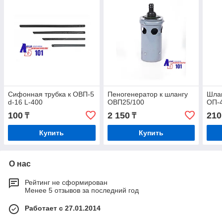
Сифонная трубка к ОВП-5
Пеногенератор к шлангу
Шлан
d-16 L-400
ОВП25/100
ОП-4
100
2 150
210
₸
₸
Купить
Купить
О нас
Рейтинг не сформирован
Менее 5 отзывов за последний год
Работает с 27.01.2014