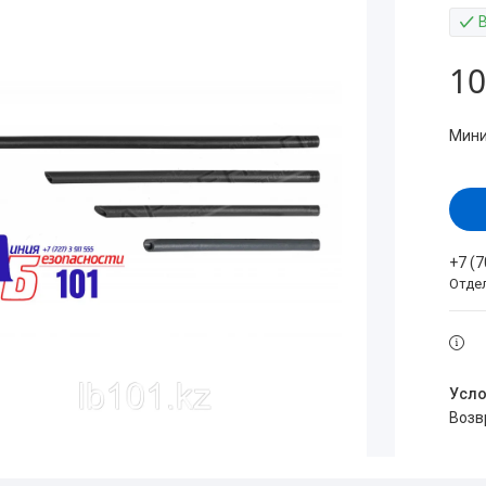
10
Мини
+7 (
Отде
воз