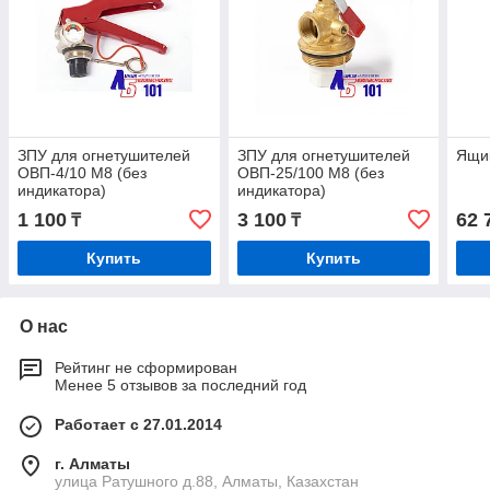
ЗПУ для огнетушителей
ЗПУ для огнетушителей
Ящик
ОВП-4/10 М8 (без
ОВП-25/100 М8 (без
индикатора)
индикатора)
1 100
3 100
62 
₸
₸
Купить
Купить
О нас
Рейтинг не сформирован
Менее 5 отзывов за последний год
Работает с 27.01.2014
г. Алматы
улица Ратушного д.88, Алматы, Казахстан