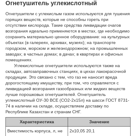
Огнетушитель углекислотный
Огнетушители с углекислым газом используются для тушения
горящих веществ, которые не способны гореть при
отсутствии кислорода. Такие средства ликвидации очагов
возгорания идеально применяются в местах, где необходимо
сохранить материально ценное оборудование: на культурных
объектах (в галереях, архивах, музеях); на транспорте
городском, морском и железнодорожном; на промышленных
заводах; в частных домах; в дачах; в квартирах и офисных
помещениях.
Углекислотные огнетушители используются также на
складах, автозаправочных станциях, в цехах лакокрасочной
продукции. Это связано с тем, что газ не наносит вреда
дорогостоящему имуществу, при том, что справляется с
ликвидацией возгорания газообразных или жидких веществ
лучше порошковых огнетушителей. Огнетушитель
углекислотный ОУ-30 ВСЕ (СО2-2х15л) на шасси ГОСТ 8731-
74 в наличии на складе, осуществляем доставку по
Республике Казахстан и странам СНГ.
Характеристика
Значение
Вместимость корпуса, л, не
2х10,05 20,1