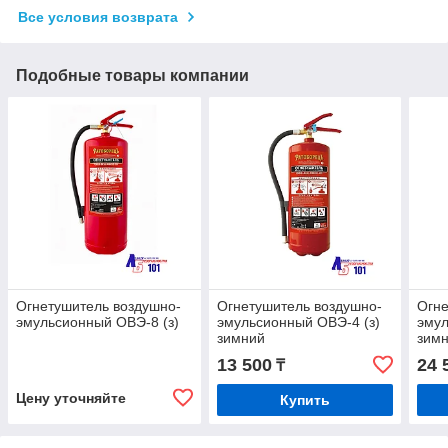
Все условия возврата
Подобные товары компании
Огнетушитель воздушно-
Огнетушитель воздушно-
Огне
эмульсионный ОВЭ-8 (з)
эмульсионный ОВЭ-4 (з)
эмул
зимний
зим
13 500
24 
₸
Цену уточняйте
Купить