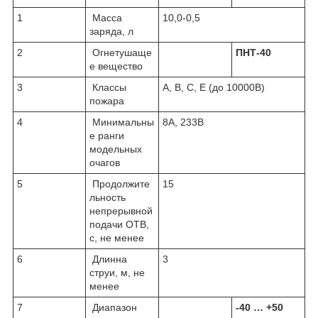
1
Масса
10,0-0,5
заряда, л
2
Огнетушаще
ПНТ-40
е вещество
3
Классы
А, В, С, Е (до 10000В)
пожара
4
Минимальны
8А, 233В
е ранги
модельных
очагов
5
Продолжите
15
льность
непрерывной
подачи ОТВ,
с, не менее
6
Длинна
3
струи, м, не
менее
7
Диапазон
-40 … +50