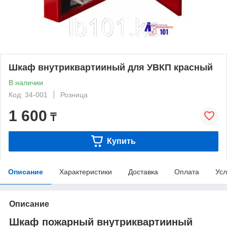
Шкаф внутриквартииный для УВКП красный
В наличии
Код: 34-001
Розница
1 600
₸
Купить
Описание
Характеристики
Доставка
Оплата
Усл
Описание
Шкаф пожарный внутриквартииный