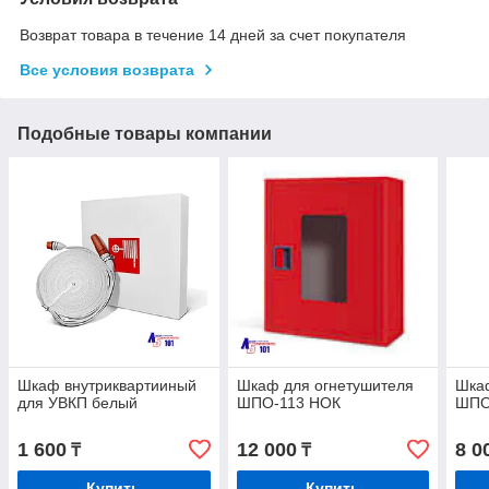
Возврат товара в течение 14 дней за счет покупателя
Все условия возврата
Подобные товары компании
Шкаф внутриквартииный
Шкаф для огнетушителя
Шка
для УВКП белый
ШПО-113 НОК
ШПО
1 600
12 000
8 0
₸
₸
Купить
Купить