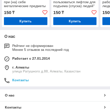
при (на) себе
пользоваться лифтом для
рабо
металлические предметы
подъема (спуска) людей"
люде
(часы и т.п.)" Г-19
Г-23
серд
150
150
150
₸
₸
Г-11
Купить
Купить
О нас
Рейтинг не сформирован
Менее 5 отзывов за последний год
Работает с 27.01.2014
г. Алматы
улица Ратушного д.88, Алматы, Казахстан
Контакты
О нас
Контакты