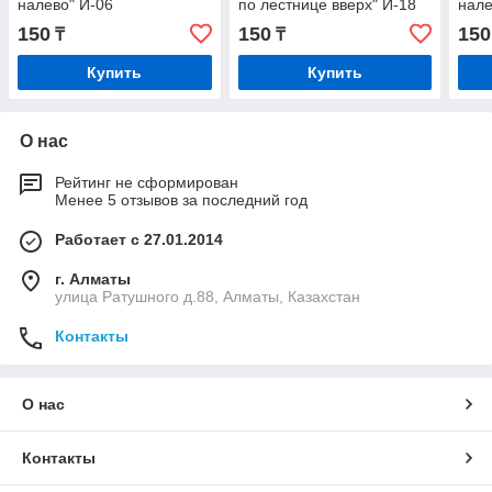
налево" И-06
по лестнице вверх" И-18
нале
150
150
150
₸
₸
Купить
Купить
О нас
Рейтинг не сформирован
Менее 5 отзывов за последний год
Работает с 27.01.2014
г. Алматы
улица Ратушного д.88, Алматы, Казахстан
Контакты
О нас
Контакты