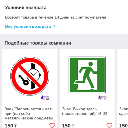
Условия возврата
Возврат товара в течение 14 дней за счет покупателя
Все условия возврата
Подобные товары компании
Знак "Запрещается иметь
Знак "Выход здесь
Знак
при (на) себе
(правосторонний)" И-02
сдви
металлические предметы
(часы и т.п.)" Г-19
150
150
150
₸
₸