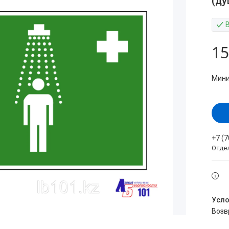
(ду
15
Мини
+7 (
Отде
воз